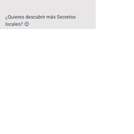
¿Quieres descubrir más Secretos 
locales? 😊
Únase a nuestro increíble 
tour gratuito 
de graffiti en Madrid
, ¡todo con 
respecto a las 
restricciones de Covid-
19
 en Madrid!
Recent Posts
See All